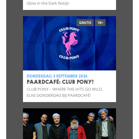
Glow in the Dark festijn
GRATIS
18+
donderdag 3 september 2026
Paardcafé: Club Pony!
CLUB PONY – WHERE THE HITS GO WILD,
ELKE DONDERDAG BIJ PAARDCAFÉ!