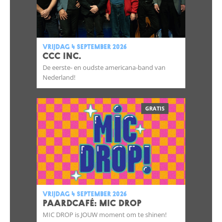
vrijdag 4 september 2026
CCC INC.
De eerste- en oudste americana-band van
Nederland!
GRATIS
vrijdag 4 september 2026
Paardcafé: Mic Drop
MIC DROP is JOUW moment om te shinen!