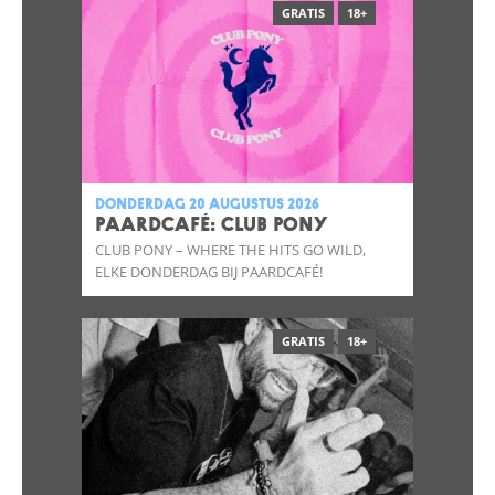
GRATIS
18+
donderdag 20 augustus 2026
Paardcafé: CLUB PONY
CLUB PONY – WHERE THE HITS GO WILD,
ELKE DONDERDAG BIJ PAARDCAFÉ!
GRATIS
18+