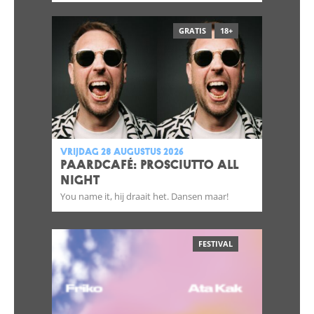
GRATIS
18+
vrijdag 28 augustus 2026
Paardcafé: Prosciutto All
Night
You name it, hij draait het. Dansen maar!
FESTIVAL