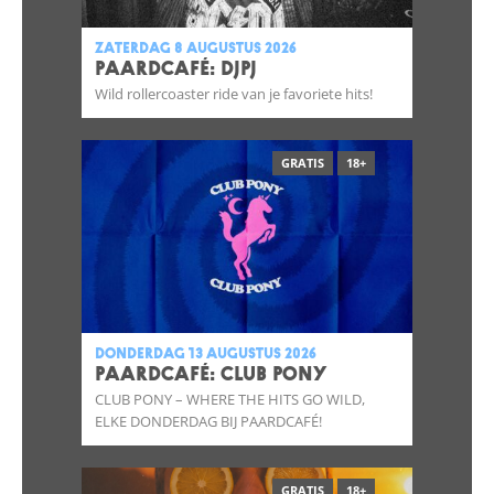
zaterdag 8 augustus 2026
Paardcafé: DJPJ
Wild rollercoaster ride van je favoriete hits!
GRATIS
18+
donderdag 13 augustus 2026
Paardcafé: CLUB PONY
CLUB PONY – WHERE THE HITS GO WILD,
ELKE DONDERDAG BIJ PAARDCAFÉ!
GRATIS
18+