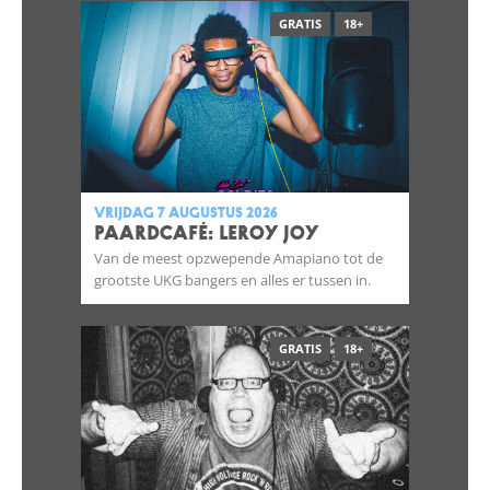
GRATIS
18+
vrijdag 7 augustus 2026
Paardcafé: Leroy Joy
Van de meest opzwepende Amapiano tot de
grootste UKG bangers en alles er tussen in.
GRATIS
18+