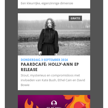
Een kleurrijke, eigenzinnige dimensie
GRATIS
donderdag 3 september 2026
Paardcafé: HOLLY-ANN Ep
Release
Stout, mysterieus en compromisloos met
invloeden van Kate Bush, Ethel Cain en David
Bowie