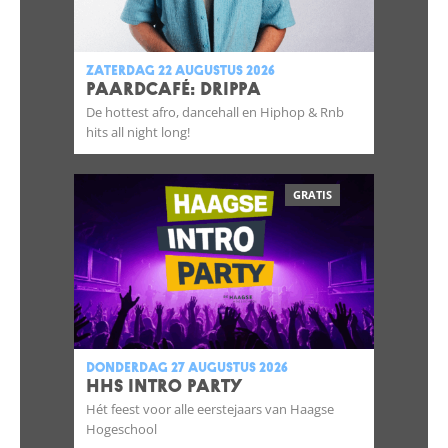
zaterdag 22 augustus 2026
Paardcafé: DRIPPA
De hottest afro, dancehall en Hiphop & Rnb
hits all night long!
GRATIS
donderdag 27 augustus 2026
HHS INTRO PARTY
Hét feest voor alle eerstejaars van Haagse
Hogeschool