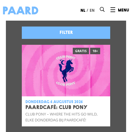
Ga naar hoofdinhoud
/
menu
nl
en
Filter
GRATIS
18+
donderdag 6 augustus 2026
Paardcafé: CLUB PONY
CLUB PONY – WHERE THE HITS GO WILD,
ELKE DONDERDAG BIJ PAARDCAFÉ!