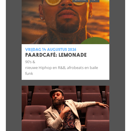
vrijdag 14 augustus 2026
Paardcafé: Lemonade
90’s &
nieuwe Hiphop en R&B, afrobeats en baile
funk